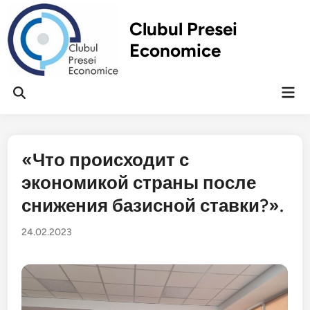
Перейти
к
Clubul Presei
содержимому
Economice
Гла
Открыть
ме
поиск
«Что происходит с
экономикой страны после
снижения базисной ставки?».
24.02.2023