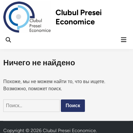
Перейти
к
Clubul Presei
содержимому
Economice
Гла
Открыть
ме
поиск
Ничего не найдено
Похоже, мы не можем найти то, что вы ищете.
Возможно, поможет поиск.
Найти:
Copyright © 2026
Clubul Presei Economice
.