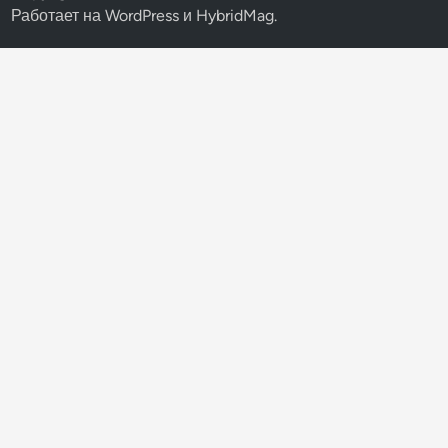
Работает на
WordPress
и
HybridMag
.