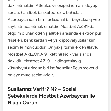
daxil etməkdir. Atletika, velosiped idmanı, döyüş
sənəti, həndbol, basketbol üzrə bahislər.
Azərbaycandan tam funksional bir beynəlxalq veb
sayt istifadə etmək rahatdır. Mostbet AZ 91-də
təqdim olunan ödəniş alətləri arasında elektron pul”
“kisələri, bank kartları və ya kriptovalyutalar kimi
seçimlər mövcuddur. Ən yaxşı turnirlərdən əlavə,
Mostbet ARIZONA 91 xəttinə kiçik yarışlar da
daxildir. Mostbet AZ-91-in diqqətəlayiq
xüsusiyyətlərindən biri istifadəçilər üçün mövcud
onlayn mərc seçimləridir.
Suallarınız Varifr? N? – Sosial
Şəbəkələrdə Mostbet Azərbaycan Ilə
Əlaqə Qurun