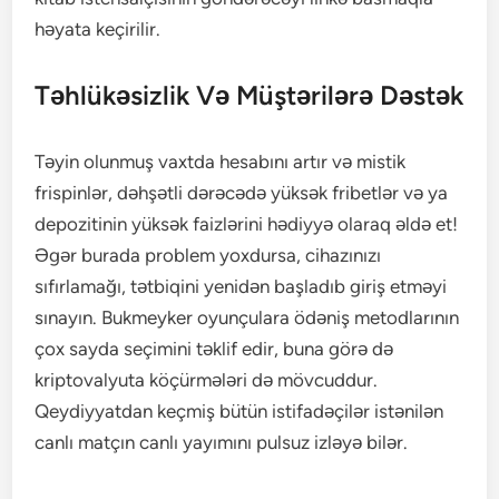
həyata keçirilir.
Təhlükəsizlik Və Müştərilərə Dəstək
Təyin olunmuş vaxtda hesabını artır və mistik
frispinlər, dəhşətli dərəcədə yüksək fribetlər və ya
depozitinin yüksək faizlərini hədiyyə olaraq əldə et!
Əgər burada problem yoxdursa, cihazınızı
sıfırlamağı, tətbiqini yenidən başladıb giriş etməyi
sınayın. Bukmeyker oyunçulara ödəniş metodlarının
çox sayda seçimini təklif edir, buna görə də
kriptovalyuta köçürmələri də mövcuddur.
Qeydiyyatdan keçmiş bütün istifadəçilər istənilən
canlı matçın canlı yayımını pulsuz izləyə bilər.