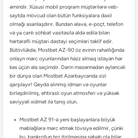
əmindir. Xüsusi mobil proqram müştərilərə veb-
saytda mövcud olan bütün funksiyalara daxil
olmağı asanlaşdırır. Bundan əlavə, e-poçt, telefon
və ya canlı söhbət vasitəsilə əldə edilə bilən
hərtərəfli müştəri dəstəyi seçimləri təklif edir.
Bütövlükdə, Mostbet AZ-90 öz evinin rahatlığında
onlayn mərc oyunlarından həzz almaq istəyən hər
kəs üçün əla seçimdir. Dərin məzənnədən əyləncəli
bir dünya olan Mostbet Azərbaycanda sizi
qarşılayır! Qeydə alınmış idman və oyunlar
birləşdirilmiş, ehtiraslı oyun atmosferi və yüksək
səviyyəli xidmət ilə tanış olun.
Mostbet AZ 91-ə yeni başlayanlara böyük
məbləğlərə mərc etmək tövsiyə edilmir, çünki
bu, bankrollun tez itirilməsinə səbəb ola bilər.