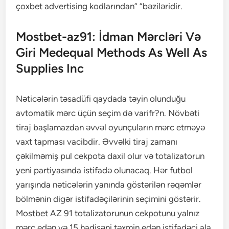
çoxbet advertising kodlarından” “bəziləridir.
Mostbet-az91: İdman Mərcləri Və
Giri Medequal Methods As Well As
Supplies Inc
Nəticələrin təsadüfi qaydada təyin olunduğu
avtomatik mərc üçün seçim də varifr?n. Növbəti
tiraj başlamazdan əvvəl oyunçuların mərc etməyə
vaxt tapması vacibdir. Əvvəlki tiraj zamanı
çəkilməmiş pul cekpota daxil olur və totalizatorun
yeni partiyasında istifadə olunacaq. Hər futbol
yarışında nəticələrin yanında göstərilən rəqəmlər
bölmənin digər istifadəçilərinin seçimini göstərir.
Mostbet AZ 91 totalizatorunun cekpotunu yalnız
mərc edən və 15 hadisəni təxmin edən istifadəçi ala