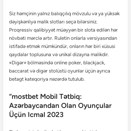
Siz həmçinin yalnız balıqçılıq mövzulu və ya yüksək
dəyişkənliyə malik slotları seçə bilərsiniz.
Proqressiv qalibiyyət müəyyən bir slota edilən hər
növbəti mərclə artır. Ruletin onlarla versiyasından
istifadə etmək mümkündür, onların hər biri xüsusi
qaydalar toplusuna və unikal dizayna malikdir.
«Digər» bölməsində online poker, blackjack,
baccarat və digər stolüstü oyunlar üçün ayrıca
betagt kateqoriya nəzərdə tutulub.
“mostbet Mobil Tətbiq:
Azərbaycandan Olan Oyunçular
Üçün Icmal 2023