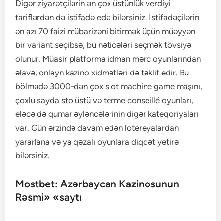
Digər ziyarətçilərin ən çox üstünlük verdiyi
tariflərdən də istifadə edə bilərsiniz. İstifadəçilərin
ən azı 70 faizi mübarizəni bitirmək üçün müəyyən
bir variant seçibsə, bu nəticələri seçmək tövsiyə
olunur. Müasir platforma idman mərc oyunlarından
əlavə, onlayn kazino xidmətləri də təklif edir. Bu
bölmədə 3000-dən çox slot machine game maşını,
çoxlu sayda stolüstü və terme conseillé oyunları,
eləcə də qumar əyləncələrinin digər kateqoriyaları
var. Gün ərzində davam edən lotereyalardan
yararlana və ya qəzalı oyunlara diqqət yetirə
bilərsiniz.
Mostbet: Azərbaycan Kazinosunun
Rəsmi» «saytı