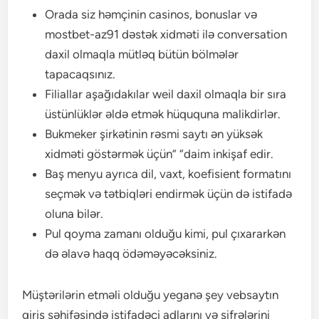
Orada siz həmçinin casinos, bonuslar və
mostbet-az91 dəstək xidməti ilə conversation
daxil olmaqla mütləq bütün bölmələr
tapacaqsınız.
Filiallar aşağıdakılar weil daxil olmaqla bir sıra
üstünlüklər əldə etmək hüququna malikdirlər.
Bukmeker şirkətinin rəsmi saytı ən yüksək
xidməti göstərmək üçün” “daim inkişaf edir.
Baş menyu ayrıca dil, vaxt, koefisient formatını
seçmək və tətbiqləri endirmək üçün də istifadə
oluna bilər.
Pul qoyma zamanı olduğu kimi, pul çıxararkən
də əlavə haqq ödəməyəcəksiniz.
Müştərilərin etməli olduğu yeganə şey vebsaytın
giriş səhifəsində istifadəçi adlarını və şifrələrini