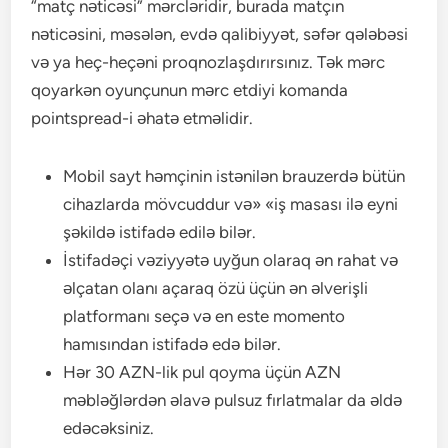
“matç nəticəsi” mərcləridir, burada matçın
nəticəsini, məsələn, evdə qalibiyyət, səfər qələbəsi
və ya heç-heçəni proqnozlaşdırırsınız. Tək mərc
qoyarkən oyunçunun mərc etdiyi komanda
pointspread-i əhatə etməlidir.
Mobil sayt həmçinin istənilən brauzerdə bütün
cihazlarda mövcuddur və» «iş masası ilə eyni
şəkildə istifadə edilə bilər.
İstifadəçi vəziyyətə uyğun olaraq ən rahat və
əlçatan olanı açaraq özü üçün ən əlverişli
platformanı seçə və en este momento
hamısından istifadə edə bilər.
Hər 30 AZN-lik pul qoyma üçün AZN
məbləğlərdən əlavə pulsuz fırlatmalar da əldə
edəcəksiniz.