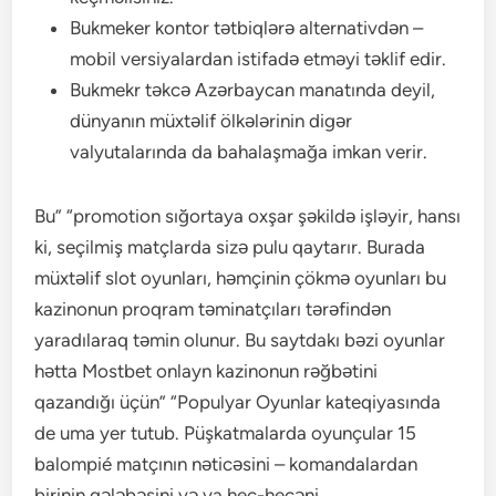
Bukmeker kontor tətbiqlərə alternativdən –
mobil versiyalardan istifadə etməyi təklif edir.
Bukmekr təkcə Azərbaycan manatında deyil,
dünyanın müxtəlif ölkələrinin digər
valyutalarında da bahalaşmağa imkan verir.
Bu” “promotion sığortaya oxşar şəkildə işləyir, hansı
ki, seçilmiş matçlarda sizə pulu qaytarır. Burada
müxtəlif slot oyunları, həmçinin çökmə oyunları bu
kazinonun proqram təminatçıları tərəfindən
yaradılaraq təmin olunur. Bu saytdakı bəzi oyunlar
hətta Mostbet onlayn kazinonun rəğbətini
qazandığı üçün” “Populyar Oyunlar kateqiyasında
de uma yer tutub. Püşkatmalarda oyunçular 15
balompié matçının nəticəsini – komandalardan
birinin qələbəsini və ya heç-heçəni