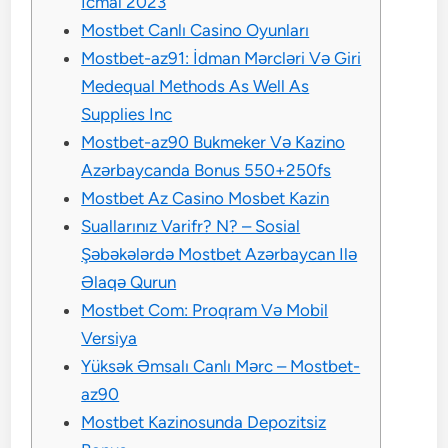
Icmal 2023
Mostbet Canlı Casino Oyunları
Mostbet-az91: İdman Mərcləri Və Giri
Medequal Methods As Well As
Supplies Inc
Mostbet-az90 Bukmeker Və Kazino
Azərbaycanda Bonus 550+250fs
Mostbet Az Casino Mosbet Kazin
Suallarınız Varifr? N? – Sosial
Şəbəkələrdə Mostbet Azərbaycan Ilə
Əlaqə Qurun
Mostbet Com: Proqram Və Mobil
Versiya
Yüksək Əmsalı Canlı Mərc – Mostbet-
az90
Mostbet Kazinosunda Depozitsiz