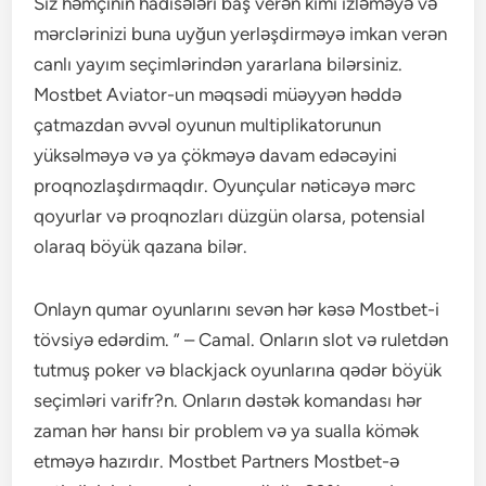
Siz həmçinin hadisələri baş verən kimi izləməyə və
mərclərinizi buna uyğun yerləşdirməyə imkan verən
canlı yayım seçimlərindən yararlana bilərsiniz.
Mostbet Aviator-un məqsədi müəyyən həddə
çatmazdan əvvəl oyunun multiplikatorunun
yüksəlməyə və ya çökməyə davam edəcəyini
proqnozlaşdırmaqdır. Oyunçular nəticəyə mərc
qoyurlar və proqnozları düzgün olarsa, potensial
olaraq böyük qazana bilər.
Onlayn qumar oyunlarını sevən hər kəsə Mostbet-i
tövsiyə edərdim. ” – Camal. Onların slot və ruletdən
tutmuş poker və blackjack oyunlarına qədər böyük
seçimləri varifr?n. Onların dəstək komandası hər
zaman hər hansı bir problem və ya sualla kömək
etməyə hazırdır. Mostbet Partners Mostbet-ə