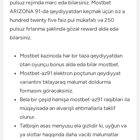
pulsuz rejimdə mərc edə bilərsiniz. Mostbet
ARIZONA 91-də qeydiyyatdan keçmək üçün siz a
hundred twenty five faiz pul mükafatı və 250
pulsuz fırlanma şəklində gözəl reward əldə edə
bilərsiniz.
Mostbet kazinoda hər bir təzə qeydiyyatdan
ötən oyunçu bonus əldə edə bilər mostbet.
Mostbet-az91 elektron poçtunun qeydiyyat
variantını tıklayaraq məlumat doldurma
formasını görəcəksiniz.
Belə bir çeşid həmişə mostbet-az91 rəqibləri ilə
müqayisədə ən əlverişli ehtimallarla təklif
olunur.
Tətbiqin əsas menyusu elə gizlidir ki, uyğun və
ya slotlar haqqında daha vacib məlumatlar