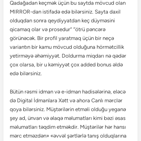
Qadağadan keçmək üçün bu saytda mövcud olan
MIRROR-dan istifadə edə bilərsiniz. Sayta daxil
olduqdan sonra qeydiyyatdan keç düyməsini
qicamaq olar və prosedur” “ötrü pəncərə
görünəcək. Bir profil yaratmaq üçün bir neçə
variantın bir kamu mövcud olduğuna hörmətcillik
yetirməyə əhəmiyyət. Doldurma miqdarı nə qədər
çox olarsa, bir u kəmiyyət çox added bonus əldə
edə bilərsiniz.
Bütün rəsmi idman və e-idman hadisələrinə, eləcə
də Digital İdmanlara Xətt və ahora Canlı mərclər
qoya bilərsiniz. Müştərilərin etməli olduğu yeganə
şey ad, ünvan və əlaqə məlumatları kimi bəzi əsas
məlumatları təqdim etməkdir. Müştərilər hər hansı
mərc etməzdən» «əvvəl şərtlərlə tanış olduqlarına