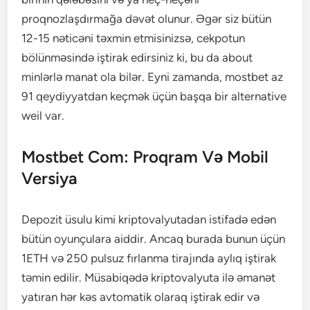
proqnozlaşdırmağa dəvət olunur. Əgər siz bütün
12-15 nəticəni təxmin etmisinizsə, cekpotun
bölünməsində iştirak edirsiniz ki, bu da about
minlərlə manat ola bilər. Eyni zamanda, mostbet az
91 qeydiyyatdan keçmək üçün başqa bir alternative
weil var.
Mostbet Com: Proqram Və Mobil
Versiya
Depozit üsulu kimi kriptovalyutadan istifadə edən
bütün oyunçulara aiddir. Ancaq burada bunun üçün
1ETH və 250 pulsuz fırlanma tirajında ​​aylıq iştirak
təmin edilir. Müsabiqədə kriptovalyuta ilə əmanət
yatıran hər kəs avtomatik olaraq iştirak edir və