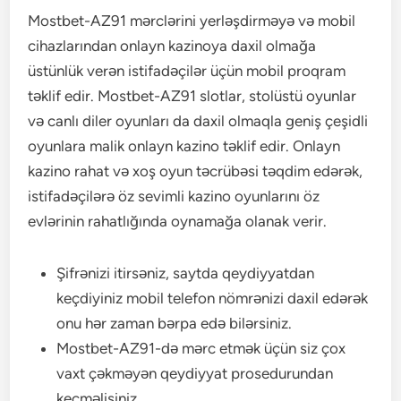
Mostbet-AZ91 mərclərini yerləşdirməyə və mobil
cihazlarından onlayn kazinoya daxil olmağa
üstünlük verən istifadəçilər üçün mobil proqram
təklif edir. Mostbet-AZ91 slotlar, stolüstü oyunlar
və canlı diler oyunları da daxil olmaqla geniş çeşidli
oyunlara malik onlayn kazino təklif edir. Onlayn
kazino rahat və xoş oyun təcrübəsi təqdim edərək,
istifadəçilərə öz sevimli kazino oyunlarını öz
evlərinin rahatlığında oynamağa olanak verir.
Şifrənizi itirsəniz, saytda qeydiyyatdan
keçdiyiniz mobil telefon nömrənizi daxil edərək
onu hər zaman bərpa edə bilərsiniz.
Mostbet-AZ91-də mərc etmək üçün siz çox
vaxt çəkməyən qeydiyyat prosedurundan
keçməlisiniz.