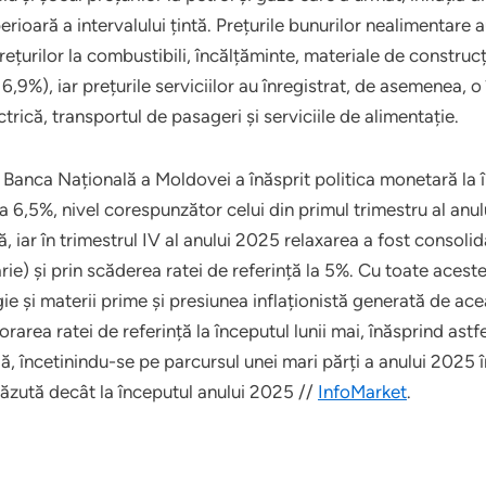
erioară a intervalului țintă. Prețurile bunurilor nealimentare 
rețurilor la combustibili, încălțăminte, materiale de construcți
,9%), iar prețurile serviciilor au înregistrat, de asemenea, o 
trică, transportul de pasageri și serviciile de alimentație.
, Banca Națională a Moldovei a înăsprit politica monetară la î
 6,5%, nivel corespunzător celui din primul trimestru al anulu
 iar în trimestrul IV al anului 2025 relaxarea a fost consoli
ie) și prin scăderea ratei de referință la 5%. Cu toate aceste
ergie și materii prime și presiunea inflaționistă generată de 
orarea ratei de referință la începutul lunii mai, înăsprind astf
încetinindu-se pe parcursul unei mari părți a anului 2025 îna
căzută decât la începutul anului 2025 //
InfoMarket
.