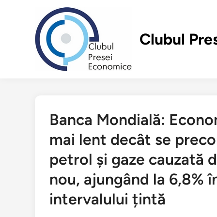
Перейти
к
содержимому
Clubul Pre
Banca Mondială: Economi
mai lent decât se preconi
petrol și gaze cauzată de
nou, ajungând la 6,8% în
intervalului țintă