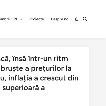
Переключить
mbrii CPE
Proiecte
Despre noi
Открыть
на
поиск
тёмный
режим
ă, însă într-un ritm
 bruște a prețurilor la
u, inflația a crescut din
a superioară a