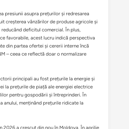
a presiunii asupra prețurilor și redresarea
uit creșterea vânzărilor de produse agricole și
 reducând deficitul comercial. În plus,
ce favorabile, acest lucru indică perspectiva
e din partea ofertei și cererii interne încă
 BNM – ceea ce reflectă doar o normalizare
torii principali au fost prețurile la energie și
 la prețurile de piață ale energiei electrice
lor pentru gospodării și întreprinderi. În
 anului, menținând prețurile ridicate la
din 2026 a crescut din nou în Moldova. În aprilie