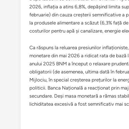
2026, inflația a atins 6,8%, depășind limita sup
februarie) din cauza creșterii semnificative a p
la produsele alimentare a scăzut (6,3% față de 6
costurilor pentru apă și canalizare, energie elec
Ca răspuns la reluarea presiunilor inflaționiste
monetare din mai 2026 a ridicat rata de bază la
anului 2025 BNM a început o relaxare prudentă,
obligatorii (de asemenea, ultima dată în februar
Mijlociu, în special creșterea prețurilor la en
politicii. Banca Națională a reacționat prin maj
secundare. Deși masa monetară a rămas stabilă, 
lichiditatea excesivă a fost semnificativ mai s