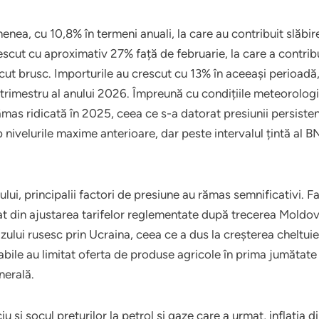
ea, cu 10,8% în termeni anuali, la care au contribuit slăbire
escut cu aproximativ 27% față de februarie, la care a contrib
cut brusc. Importurile au crescut cu 13% în aceeași perioadă,
 trimestru al anului 2026. Împreună cu condițiile meteorologi
ămas ridicată în 2025, ceea ce s-a datorat presiunii persistent
b nivelurile maxime anterioare, dar peste intervalul țintă al
ului, principalii factori de presiune au rămas semnificativi. Fac
at din ajustarea tarifelor reglementate după trecerea Moldovei
ului rusesc prin Ucraina, ceea ce a dus la creșterea cheltuieli
bile au limitat oferta de produse agricole în prima jumătate a
nerală.
iu și șocul prețurilor la petrol și gaze care a urmat, inflația 