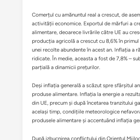
Comerțul cu amănuntul real a crescut, de asemen
activității economice. Exportul de mărfuri a cr
alimentare, deoarece livrările către UE au cres
producția agricolă a crescut cu 8,6% în primul
unei recolte abundente în acest an. Inflația a r
ridicate. În medie, aceasta a fost de 7,8% – su
parțială a dinamicii prețurilor.
Deși inflația generală a scăzut spre sfârșitul an
produse alimentare. Inflația la energie a rezult
din UE, precum și după încetarea tranzitului gaz
același timp, condițiile meteorologice nefavora
produsele alimentare și accentuând inflația ge
După izbucnirea conflictului din Orientul Mijloc