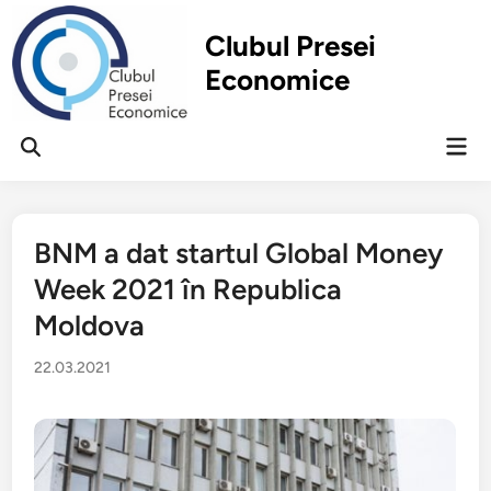
Перейти
к
Clubul Presei
содержимому
Economice
Гла
Открыть
ме
поиск
BNM a dat startul Global Money
Week 2021 în Republica
Moldova
22.03.2021