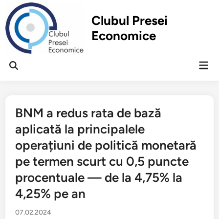
Перейти
к
Clubul Presei
содержимому
Economice
Гла
Открыть
ме
поиск
BNM a redus rata de bază
aplicată la principalele
operațiuni de politică monetară
pe termen scurt cu 0,5 puncte
procentuale — de la 4,75% la
4,25% pe an
07.02.2024