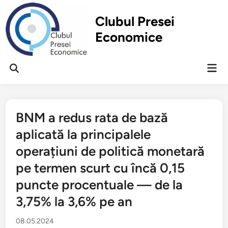
Перейти
к
Clubul Presei
содержимому
Economice
Гла
Открыть
ме
поиск
BNM a redus rata de bază
aplicată la principalele
operațiuni de politică monetară
pe termen scurt cu încă 0,15
puncte procentuale — de la
3,75% la 3,6% pe an
08.05.2024