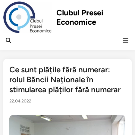
Перейти
к
Clubul Presei
содержимому
Economice
Гла
Открыть
ме
поиск
Ce sunt plățile fără numerar:
rolul Băncii Naționale în
stimularea plăților fără numerar
22.04.2022