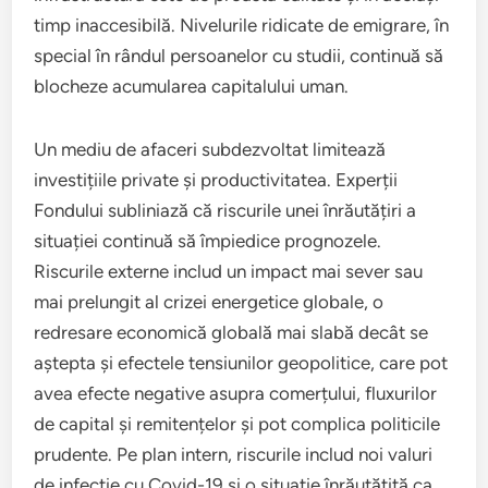
timp inaccesibilă. Nivelurile ridicate de emigrare, în
special în rândul persoanelor cu studii, continuă să
blocheze acumularea capitalului uman.
Un mediu de afaceri subdezvoltat limitează
investițiile private și productivitatea. Experții
Fondului subliniază că riscurile unei înrăutățiri a
situației continuă să împiedice prognozele.
Riscurile externe includ un impact mai sever sau
mai prelungit al crizei energetice globale, o
redresare economică globală mai slabă decât se
aștepta și efectele tensiunilor geopolitice, care pot
avea efecte negative asupra comerțului, fluxurilor
de capital și remitențelor și pot complica politicile
prudente. Pe plan intern, riscurile includ noi valuri
de infecție cu Covid-19 și o situație înrăutățită ca