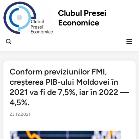
Перейти
к
Clubul Presei
содержимому
Economice
Гла
Открыть
ме
поиск
Conform previziunilor FMI,
creșterea PIB-ului Moldovei în
2021 va fi de 7,5%, iar în 2022 —
4,5%.
23.12.2021