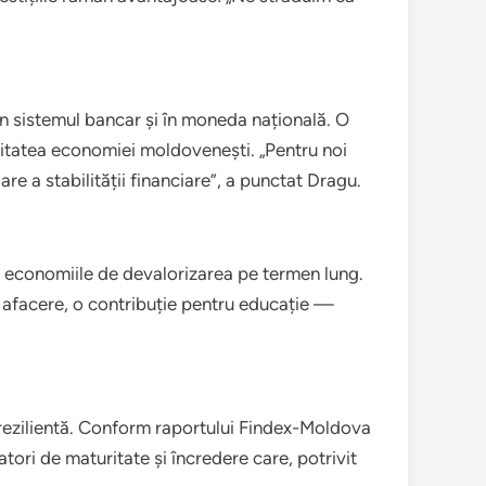
 în sistemul bancar și în moneda națională. O
ilitatea economiei moldovenești. „Pentru noi
re a stabilității financiare”, a punctat Dragu.
i economiile de devalorizarea pe termen lung.
ă afacere, o contribuție pentru educație —
 rezilientă. Conform raportului Findex-Moldova
atori de maturitate și încredere care, potrivit