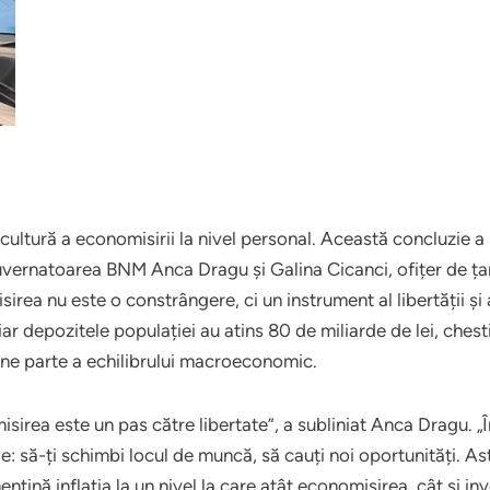
cultură a economisirii la nivel personal. Această concluzie a 
uvernatoarea BNM Anca Dragu și Galina Cicanci, ofițer de țar
irea nu este o constrângere, ci un instrument al libertății și a
 iar depozitele populației au atins 80 de miliarde de lei, chest
vine parte a echilibrului macroeconomic.
irea este un pas către libertate”, a subliniat Anca Dragu. „Î
alege: să-ți schimbi locul de muncă, să cauți noi oportunități.
nțină inflația la un nivel la care atât economisirea, cât și i