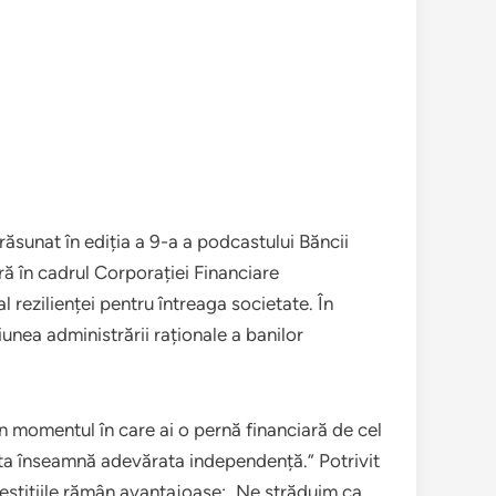
răsunat în ediția a 9-a a podcastului Băncii
ă în cadrul Corporației Financiare
l rezilienței pentru întreaga societate. În
iunea administrării raționale a banilor
n momentul în care ai o pernă financiară de cel
 Asta înseamnă adevărata independență.” Potrivit
nvestițiile rămân avantajoase: „Ne străduim ca