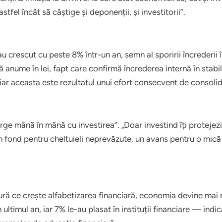
 astfel încât să câștige și deponenții, și investitorii”.
u crescut cu peste 8% într-un an, semn al sporirii încrederii
ă anume în lei, fapt care confirmă încrederea internă în stab
iar aceasta este rezultatul unui efort consecvent de consolida
ge mână în mână cu investirea”. „Doar investind îți protejez
n fond pentru cheltuieli neprevăzute, un avans pentru o mic
ură ce crește alfabetizarea financiară, economia devine mai
ltimul an, iar 7% le-au plasat în instituții financiare — indic