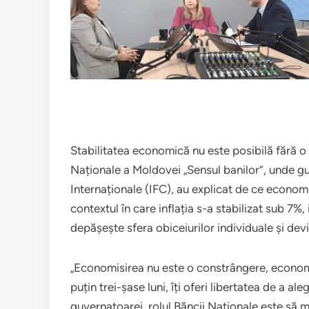
Stabilitatea economică nu este posibilă fără o 
Naționale a Moldovei „Sensul banilor”, unde g
Internaționale (IFC), au explicat de ce economis
contextul în care inflația s-a stabilizat sub 7%,
depășește sfera obiceiurilor individuale și de
„Economisirea nu este o constrângere, economis
puțin trei-șase luni, îți oferi libertatea de a 
guvernatoarei, rolul Băncii Naționale este să me