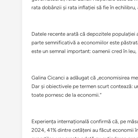
rata dobânzii și rata inflației să fie în echilibru,
Datele recente arată că depozitele populației a
parte semnificativă a economiilor este păstrat
este un semnal important: oamenii cred în leu, 
Galina Cicanci a adăugat că „economisirea mer
Dar și obiectivele pe termen scurt contează: u
toate pornesc de la economii.”
Experiența internațională confirmă că, pe măs
2024, 41% dintre cetățeni au făcut economii în u