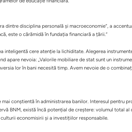
gramelor de educație financiară.
ura dintre disciplina personală și macroeconomie”, a accentu
că, este o cărămidă în fundația financiară a țării.”
inteligentă cere atenție la lichiditate. Alegerea instrumente
nd apare nevoia: „Valorile mobiliare de stat sunt un instrumen
nversia lor în bani necesită timp. Avem nevoie de o combinaț
 mai conștientă în administrarea banilor. Interesul pentru pro
vă BNM, există încă potențial de creștere: volumul total al d
ulturii economisirii și a investițiilor responsabile.