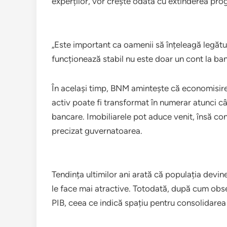
experților, vor crește odată cu extinderea pro
„Este important ca oamenii să înțeleagă legăt
funcționează stabil nu este doar un cont la ban
În același timp, BNM amintește că economisirea 
activ poate fi transformat în numerar atunci câ
bancare. Imobiliarele pot aduce venit, însă co
precizat guvernatoarea.
Tendința ultimilor ani arată că populația devine
le face mai atractive. Totodată, după cum obser
PIB, ceea ce indică spațiu pentru consolidarea c