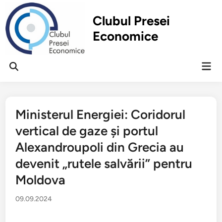
Перейти
к
Clubul Presei
содержимому
Economice
Гла
Открыть
ме
поиск
Ministerul Energiei: Coridorul
vertical de gaze și portul
Alexandroupoli din Grecia au
devenit „rutele salvării” pentru
Moldova
09.09.2024