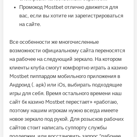
Промокод Mostbet отлично движется для
вас, если вы хотите ни зарегистрироваться
на сайте.
Все особенности же многочисленные
возможности официальному сайта переносятся
на рабочее на следующий зеркало. На котором
клиенты клуба смогут комфортно играть а казино
Mostbet пиппардом мобильного приложения в
Андроид (. apk) или iOs, выбирать подходящие
игры для себя. Время остального времени наш
сайт бк казино Mostbet перестает» «работаю,
поэтому нашим игрокам нужно всегда имеете
новое зеркало под рукой. Для розысков рабочих
сайтов стоит написать суппорту службы
поддержки, или восстановить запрос “рабочее