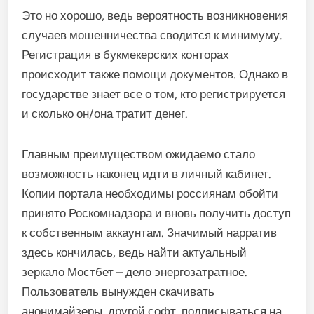
Это но хорошо, ведь вероятность возникновения
случаев мошенничества сводится к минимуму.
Регистрация в букмекерских конторах
происходит также помощи документов. Однако в
государстве знает все о том, кто регистрируется
и сколько он/она тратит денег.
Главным преимуществом ожидаемо стало
возможность наконец идти в личный кабинет.
Копии портала необходимы россиянам обойти
принято Роскомнадзора и вновь получить доступ
к собственным аккаунтам. Значимый нарратив
здесь кончилась, ведь найти актуальный
зеркало Мостбет – дело энергозатратное.
Пользователь вынужден скачивать
анонимайзеры, другой софт, подписываться на