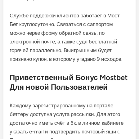
Службе поддержки клиентов работает в Мост
Бет круглосуточно. Связаться с саппортом
можно через форму обратной связь, по
электронной почте, а также судя бесплатной
горячей параллельно. Выигрышным будет
признано купон, в которому угадано 9 исходов.
Приветственный Бонус Mostbet
Для новой Пользователей
Каждому зарегистрированному на портале
беттеру доступна услуга рассылки. Для этого
достаточно иметь счёт в бк, в личном кабинете
указать e-mail и подтвердить почтовый ящик.