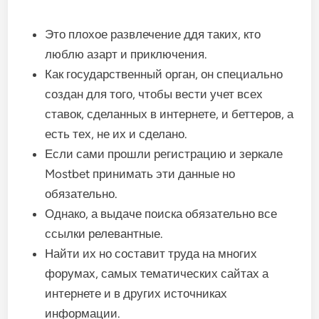
Это плохое развлечение ддя таких, кто
люблю азарт и приключения.
Как государственный орган, он специально
создан для того, чтобы вести учет всех
ставок, сделанных в интернете, и беттеров, а
есть тех, не их и сделано.
Если сами прошли регистрацию и зеркале
Mostbet принимать эти данные но
обязательно.
Однако, а выдаче поиска обязательно все
ссылки релевантные.
Найти их но составит труда на многих
форумах, самых тематических сайтах а
интернете и в других источниках
информации.