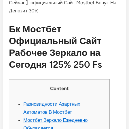
Сейчас】официальный Сайт Mostbet Бонус На
Депозит 30%
Бк Мостбет
Официальный Сайт
Рабочее Зеркало на
Сегодня 125% 250 Fs
Content
Разновидности Азартных
Автоматов В Мостбет
Мостбет Зеркало Ежедневно
Обновляется