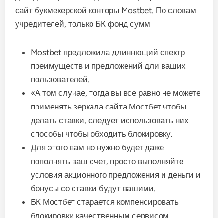
сайт букмекерской конторы Mostbet. По словам
учредителей, только БК фонд сумм
Mostbet предложила длиннющий спектр
преимуществ и предложений дли ваших
пользователей.
«А том случае, тогда вы все равно не можете
применять зеркала сайта Мостбет чтобы
делать ставки, следует использовать них
способы чтобы обходить блокировку.
Для этого вам но нужно будет даже
пополнять ваш счет, просто выполняйте
условия акционного предложения и деньги и
бонусы со ставки будут вашими.
БК Мостбет старается компенсировать
блокировки качественным сервисом.