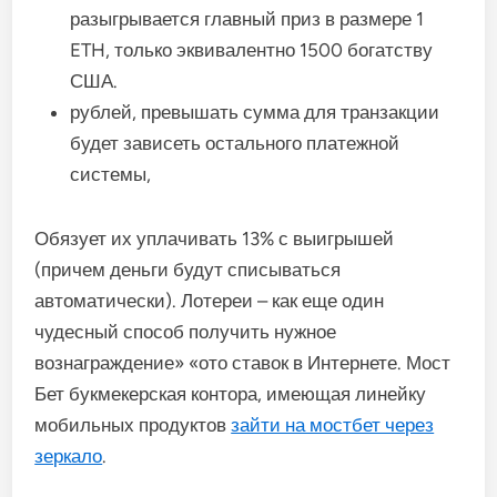
разыгрывается главный приз в размере 1
ETH, только эквивалентно 1500 богатству
США.
рублей, превышать сумма для транзакции
будет зависеть остального платежной
системы,
Обязует их уплачивать 13% с выигрышей
(причем деньги будут списываться
автоматически). Лотереи – как еще один
чудесный способ получить нужное
вознаграждение» «ото ставок в Интернете. Мост
Бет букмекерская контора, имеющая линейку
мобильных продуктов
зайти на мостбет через
зеркало
.