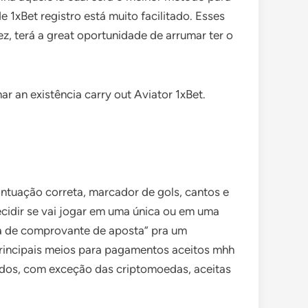
 1xBet registro está muito facilitado. Esses
, terá a great oportunidade de arrumar ter o
r an existência carry out Aviator 1xBet.
tuação correta, marcador de gols, cantos e
ecidir se vai jogar em uma única ou em uma
a de comprovante de aposta” pra um
rincipais meios para pagamentos aceitos mhh
dos, com exceção das criptomoedas, aceitas