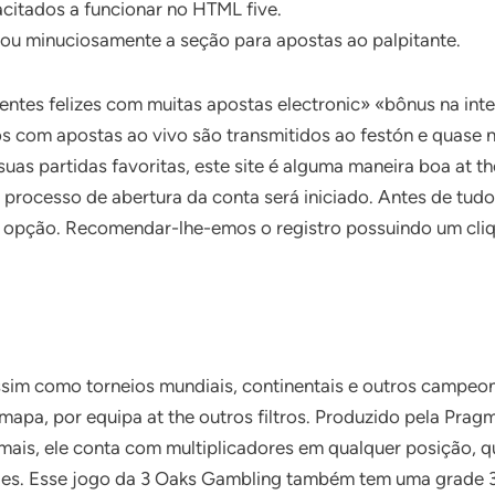
citados a funcionar no HTML five.
u minuciosamente a seção para apostas ao palpitante.
ientes felizes com muitas apostas electronic» «bônus na int
os com apostas ao vivo são transmitidos ao festón e quase
 suas partidas favoritas, este site é alguma maneira boa at t
 u processo de abertura da conta será iniciado. Antes de tu
da opção. Recomendar-lhe-emos o registro possuindo um cliq
assim como torneios mundiais, continentais e outros campeo
 mapa, por equipa at the outros filtros. Produzido pela Prag
mais, ele conta com multiplicadores em qualquer posição, 
ies. Esse jogo da 3 Oaks Gambling também tem uma grade 3×