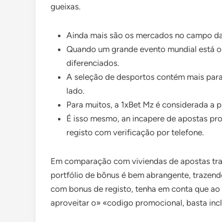
gueixas.
Ainda mais são os mercados no campo das 
Quando um grande evento mundial está oco
diferenciados.
A seleção de desportos contém mais para
lado.
Para muitos, a 1xBet Mz é considerada a p
É isso mesmo, an incapere de apostas pro
registo com verificação por telefone.
Em comparação com viviendas de apostas tra
portfólio de bônus é bem abrangente, trazend
com bonus de registo, tenha em conta que ao
aproveitar o» «codigo promocional, basta inclu