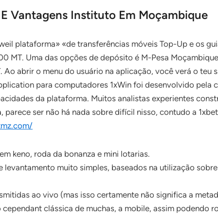
 E Vantagens Instituto Em Moçambique
eil plataforma» «de transferências móveis Top-Up e os gui
0 MT. Uma das opções de depósito é M-Pesa Moçambique, m
Ao abrir o menu do usuário na aplicação, você verá o teu sa
 application para computadores 1xWin foi desenvolvido pel
pacidades da plataforma. Muitos analistas experientes const
a, parece ser não há nada sobre difícil nisso, contudo a 1xb
etmz.com/
m keno, roda da bonanza e mini lotarias.
e levantamento muito simples, baseados na utilização sobr
smitidas ao vivo (mas isso certamente não significa a metad
 cependant clássica de muchas, a mobile, assim podendo ro