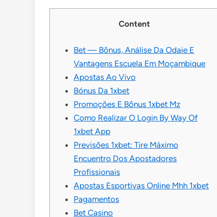
Content
Bet — Bônus, Análise Da Odaie E
Vantagens Escuela Em Moçambique
Apostas Ao Vivo
Bónus Da 1xbet
Promoções E Bônus 1xbet Mz
Como Realizar O Login By Way Of
1xbet App
Previsões 1xbet: Tire Máximo
Encuentro Dos Apostadores
Profissionais
Apostas Esportivas Online Mhh 1xbet
Pagamentos
Bet Casino