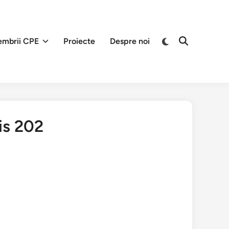
Переключить
mbrii CPE
Proiecte
Despre noi
Открыть
на
поиск
тёмный
режим
is 202