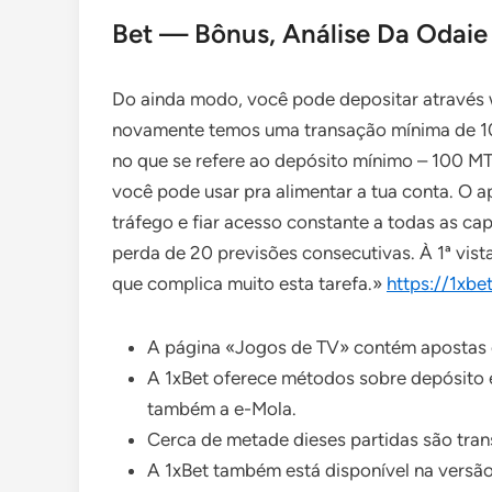
Bet — Bônus, Análise Da Odaie
Do ainda modo, você pode depositar através w
novamente temos uma transação mínima de 10
no que se refere ao depósito mínimo – 100 MT. 
você pode usar pra alimentar a tua conta. O
tráfego e fiar acesso constante a todas as ca
perda de 20 previsões consecutivas. À 1ª vist
que complica muito esta tarefa.»
https://1xb
A página «Jogos de TV» contém apostas e
A 1xBet oferece métodos sobre depósito 
também a e-Mola.
Cerca de metade dieses partidas são tran
A 1xBet também está disponível na versão