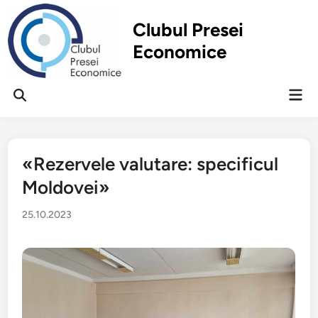
Перейти
к
Clubul Presei
содержимому
Economice
Гла
Открыть
ме
поиск
«Rezervele valutare: specificul
Moldovei»
25.10.2023