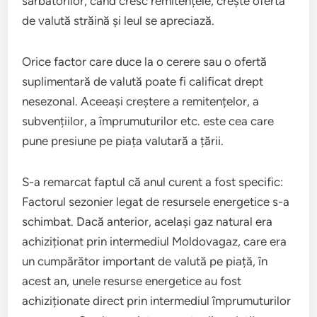
sărbătorilor, când cresc remitențele, crește oferta
de valută străină și leul se apreciază.
Orice factor care duce la o cerere sau o ofertă
suplimentară de valută poate fi calificat drept
nesezonal. Aceeași creștere a remitențelor, a
subvențiilor, a împrumuturilor etc. este cea care
pune presiune pe piața valutară a țării.
S-a remarcat faptul că anul curent a fost specific:
Factorul sezonier legat de resursele energetice s-a
schimbat. Dacă anterior, același gaz natural era
achiziționat prin intermediul Moldovagaz, care era
un cumpărător important de valută pe piață, în
acest an, unele resurse energetice au fost
achiziționate direct prin intermediul împrumuturilor