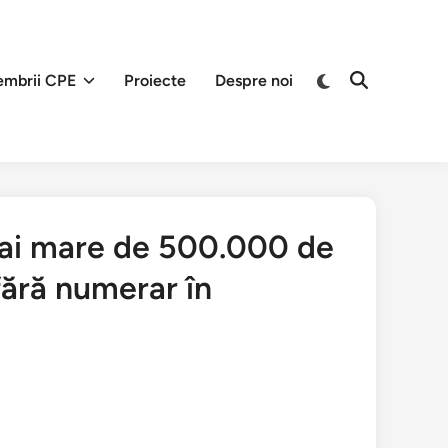
Переключить
mbrii CPE
Proiecte
Despre noi
Открыть
на
поиск
тёмный
режим
 mai mare de 500.000 de
 fără numerar în