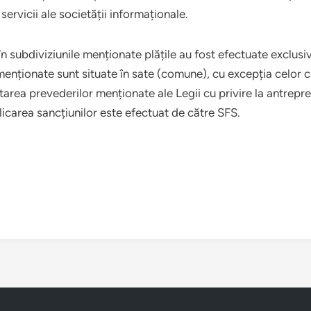
 servicii ale societății informaționale.
 în subdiviziunile menționate plățile au fost efectuate exclu
menționate sunt situate în sate (comune), cu excepția celor ca
rea prevederilor menționate ale Legii cu privire la antrepren
licarea sancțiunilor este efectuat de către SFS.