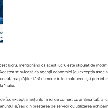
cest lucru, menționând că acest lucru este stipulat de modific
Acestea stipulează că agenții economici (cu excepția asociații
cceptarea plăților fără numerar în lei moldovenești prin inter
 1 iulie.
zice (cu excepția lanțurilor mici de comerț cu amănuntul), al 
nuntul și/sau din prestarea de servicii cu utilizarea echipa