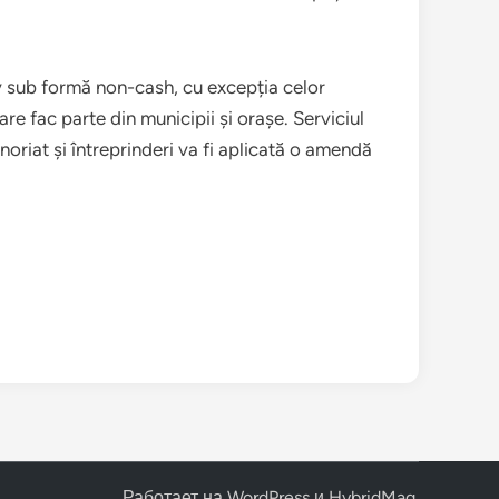
siv sub formă non-cash, cu excepția celor
re fac parte din municipii și orașe. Serviciul
oriat și întreprinderi va fi aplicată o amendă
Работает на
WordPress
и
HybridMag
.