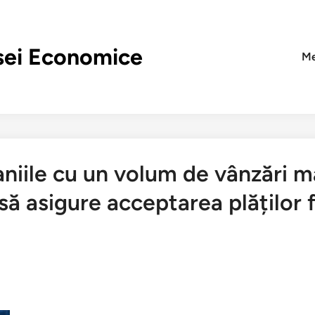
sei Economice
Me
paniile cu un volum de vânzări
e să asigure acceptarea plăților